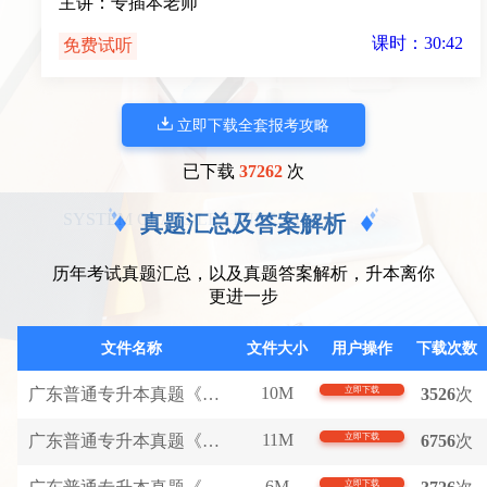
主讲：专插本老师
课时：30:42
免费试听
立即下载全套报考攻略
已下载
37262
次
SYSTEM CLASS LECTURE VIDEO
真题汇总及答案解析
历年考试真题汇总，以及真题答案解析，升本离你
更进一步
文件名称
文件大小
用户操作
下载次数
10M
广东普通专升本真题《大学语文》(完整版).pdf
立即下载
3526
次
11M
广东普通专升本真题《高等数学》(完整版).pdf
立即下载
6756
次
6M
立即下载