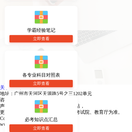
学霸经验笔记
立即查看
各专业科目对照表
立即查看
关于网站
|
网站地图
|
联系我们
地址：广州市天河区天源路5号之三1202单元
咨询电话：020-85163352
声明：本站为广东专插本民间交流网站，
更多专升本动态请各位考生以市教育考试院、教育厅为准。
Copyright 2012-2026广东专插本
必考知识点汇总
www.lykjzc.cn All Rights Reserved.
立即查看