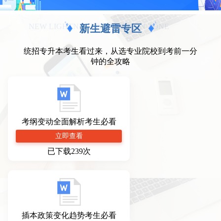
NEW LIGHTNING PROTECTION ZONE
新生避雷专区
统招专升本考生看过来，从选专业院校到考前一分
钟的全攻略
考纲变动全面解析考生必看
立即查看
已下载239次
插本政策变化趋势考生必看