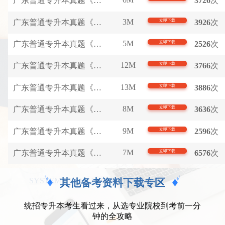
广东普通专升本真题《公共英语》(完整版).pdf
3726
次
3M
广东普通专升本真题《管理学》(完整版).pdf）.pdf
立即下载
3926
次
5M
广东普通专升本真题《教育理论》(完整版).pdf
立即下载
2526
次
12M
广东普通专升本真题《民法》(完整版).pdf
立即下载
3766
次
13M
广东普通专升本真题《生理学》(完整版).pdf
立即下载
3886
次
8M
广东普通专升本真题《艺术概论》(完整版).pdf
立即下载
3636
次
9M
广东普通专升本真题《政治理论》(完整版).pdf
立即下载
2596
次
7M
广东普通专升本真题《法理学》（完整版）.pdf
立即下载
6576
次
SYSTEM CLASS LECTURE VIDEO
其他备考资料下载专区
统招专升本考生看过来，从选专业院校到考前一分
钟的全攻略