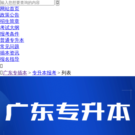
网站首页
政策公告
招生简章
考试大纲
报考条件
普通专升本
常见问题
插本资讯
报名指导


广东专插本
>
专升本报考
> 列表