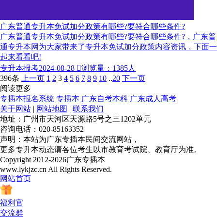
广东普通专升本免试加分政策有哪些?要符合哪些条件?
广东普通专升本免试加分政策有哪些?要符合哪些条件?，广东普
通专升本网为大家带来了专升本免试加分政策内容资讯，下面一
起来看看吧!
专升本报考
2024-08-28

浏览量：1385人
396条
上一页
1
2
3
4
5
6
7
8
9
10
..
20
下一页
阅读更多
专插本报名系统
专插本
广东自考本科
广东成人高考
关于网站
|
网站地图
|
联系我们
地址：广州市天河区天源路5号之三1202单元
咨询电话：020-85163352
声明：本站为广东专插本民间交流网站，
更多专升本动态请各位考生以市教育考试院、教育厅为准。
Copyright 2012-2026广东专插本
www.lykjzc.cn All Rights Reserved.
网站首页
福利官
交流群