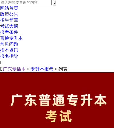
网站首页
政策公告
招生简章
考试大纲
报考条件
普通专升本
常见问题
插本资讯
报名指导


广东专插本
>
专升本报考
> 列表