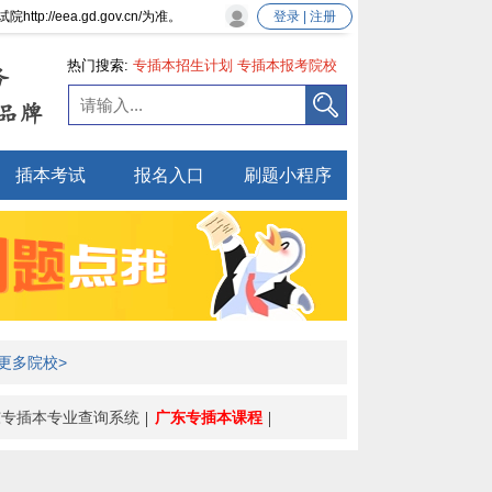
eea.gd.gov.cn/为准。
登录 | 注册
热门搜索:
专插本招生计划
专插本报考院校
务
专插本新政策
品牌
插本考试
报名入口
刷题小程序
更多院校>
东专插本专业查询系统
广东专插本课程