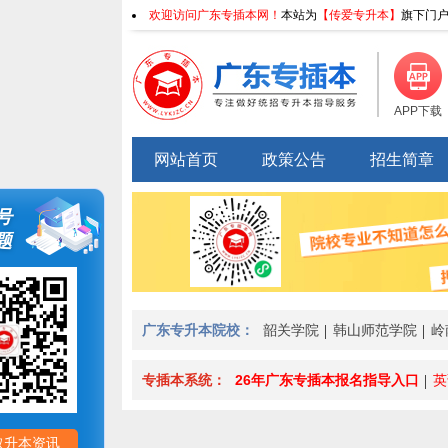
欢迎访问广东专插本网！
本站为
【传爱专升本】
旗下门户
APP下载
网站首页
政策公告
招生简章
号
题
广东专升本院校：
韶关学院
韩山师范学院
岭
专插本系统：
26年广东专插本报名指导入口
英
取升本资讯