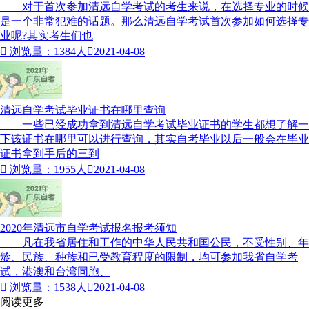
对于首次参加清远自学考试的考生来说，在选择专业的时候
是一个非常犯难的话题。那么清远自学考试首次参加如何选择专
业呢?其实考生们也

浏览量：1384人

2021-04-08
清远自学考试毕业证书在哪里查询
一些已经成功拿到清远自学考试毕业证书的学生都想了解一
下该证书在哪里可以进行查询，其实自考毕业以后一般会在毕业
证书拿到手后的三到

浏览量：1955人

2021-04-08
2020年清远市自学考试报名报考须知
凡在我省居住和工作的中华人民共和国公民，不受性别、年
龄、民族、种族和已受教育程度的限制，均可参加我省自学考
试，港澳和台湾同胞、

浏览量：1538人

2021-04-08
阅读更多