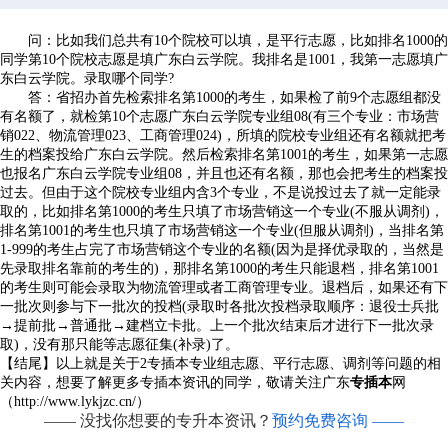
问：比如我们总共有10个院校可以填，是平行志愿，比如排名1000的
同学第10个院校志愿是填广东白云学院。我排名是1001，我第一志愿填广
东白云学院。录取哪个同学?
答：省招办首先检索排名第1000的考生，如果检了前9个志愿组都没
有名额了，就检第10个志愿广东白云学院专业组08(有三个专业：市场营
销022、物流管理023、工商管理024)，所填的院校专业组还有名额就把考
生的档案投给广东白云学院。然后检索排名第1001的考生，如果第一志愿
也报名广东白云学院专业组08，并且也还有名额，那也会把考生的档案投
过去。但由于这个院校专业组内含3个专业，不是说投过去了就一定能录
取的，比如排名第1000的考生只填了市场营销这一个专业(不服从调剂)，
排名第1001的考生也只填了市场营销这一个专业(但服从调剂)，当排名第
1-999的考生占完了市场营销这个专业的名额(因为是择优录取的，当然是
先录取排名靠前的考生的)，那排名第1000的考生只能退档，排名第1001
的考生则可能会录取为物流管理或者工商管理专业。退档后，如果还有下
一批次则参与下一批次的投档(录取时各批次投档录取顺序：退役士兵批
→提前批→普通批→建档立卡批。上一个批次结束后才进行下一批次录
取)，没有那只能等志愿征集(补录)了。
【结尾】以上就是关于2
专插本专业组志愿、平行志愿、调剂等问题
的相
关内容，想要了解更多专插本资讯的同学，敬请关注广东
专插本
网
（http://www.lykjzc.cn/）
—— 没找你想要的专升本资讯？
预约免费咨询 ——