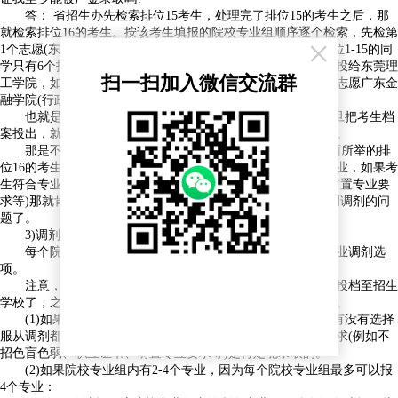
答： 省招生办先检索排位15考生，处理完了排位15的考生之后，那
就检索排位16的考生。按该考生填报的院校专业组顺序逐个检索，先检第
×
1个志愿(东莞理工学院，行政管理专业，计划招7人)，如果排位1-15的同
学只有6个报这个志愿，刚好还有1个名额，那省招办就会把你投给东莞理
扫一扫加入微信交流群
工学院，如果排位之前的同学占完了7个名额，那就检索第2个志愿广东金
融学院(行政管理专业，计划招95人)，依此类推。
也就是说排位靠前(高分)的考生有优先选择权。省招办一旦把考生档
案投出，就不再检索其后续院校专业组志愿，之后的志愿作废。
那是不是投到招生学校后就一定会被录取呢?如果只是上面所举的排
位16的考生，由于东莞理工学院行政管理这个组内只有一个专业，如果考
生符合专业的招生特征要求(例如不招色盲色弱、职业证书、前置专业要
求等)那就肯定能录取。但若院校组内有多个专业，那就涉及到调剂的问
题了。
3)调剂
每个院校专业组最多可填报4个专业志愿和1个是否服从专业调剂选
项。
注意，一旦到了审查调剂这一步，那证明你已经被省招办投档至招生
学校了，之后的志愿作废，调剂是招生学校录取时进行审查的。
(1)如果院校专业组内只有1个专业，那不存在调剂，不管有没有选择
服从调剂都不影响录取，只要考生符合所招专业的招生特征要求(例如不
招色盲色弱、职业证书、前置专业要求等)是肯定能录取的。
(2)如果院校专业组内有2-4个专业，因为每个院校专业组最多可以报
4个专业：