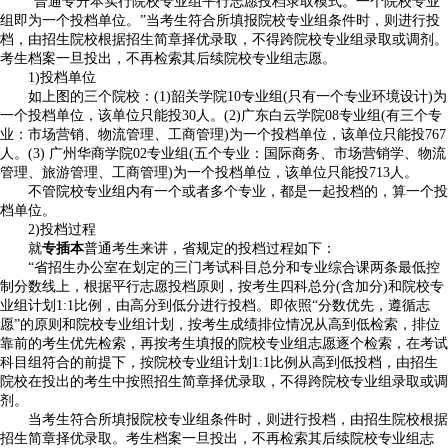
“普通专升本实行院校专业组平行志愿投档录取模式。一个院校专业
组即为一个投档单位。”当考生符合所填报院校专业组条件时，则进行投
档，由招生院校根据招生简章择优录取，不得跨院校专业组录取或调剂。
考生档案一旦投出，不再检索其后续院校专业组志愿。
1)投档单位
如上图的三个院校：(1)韶关学院10专业组(只有一个专业环境设计)为
一个投档单位，该单位只能投30人。(2)广东白云学院08专业组(有三个专
业：市场营销、物流管理、工商管理)为一个投档单位，该单位只能投767
人。(3) 广州华商学院02专业组(五个专业：国际商务、市场营销学、物流
管理、旅游管理、工商管理)为一个投档单位，该单位只能投713人。
不管院校专业组内有一个或者多个专业，都是一起投档的，算一个投
档单位。
2)投档过程
就
专插本
普通考生来讲，省规定的投档过程如下：
“省招生办公室在划定的三门考试科目总分和专业综合课两条最低控
制分数线上，根据平行志愿投档原则，按考生四科总分(含加分)和院校专
业组计划1:1比例，由高分到低分进行投档。即依照“分数优先，遵循志
愿”的原则和院校专业组计划，按考生成绩排位情况从高到低检索，排位
靠前的考生优先检索，再按考生填报的院校专业组志愿逐个检索，在考试
科目组符合的前提下，按院校专业组计划1:1比例从高到低投档，由招生
院校在投出的考生中按照招生简章择优录取，不得跨院校专业组录取或调
剂。
当考生符合所填报院校专业组条件时，则进行投档，由招生院校根据
招生简章择优录取。考生档案一旦投出，不再检索其后续院校专业组志