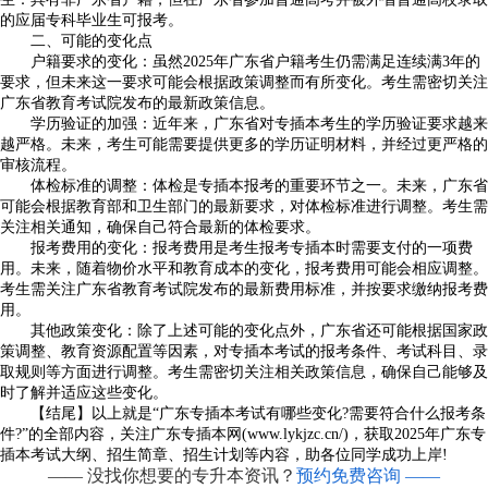
的应届专科毕业生可报考。
二、可能的变化点
户籍要求的变化：虽然2025年广东省户籍考生仍需满足连续满3年的
要求，但未来这一要求可能会根据政策调整而有所变化。考生需密切关注
广东省教育考试院发布的最新政策信息。
学历验证的加强：近年来，广东省对专插本考生的学历验证要求越来
越严格。未来，考生可能需要提供更多的学历证明材料，并经过更严格的
审核流程。
体检标准的调整：体检是专插本报考的重要环节之一。未来，广东省
可能会根据教育部和卫生部门的最新要求，对体检标准进行调整。考生需
关注相关通知，确保自己符合最新的体检要求。
报考费用的变化：报考费用是考生报考专插本时需要支付的一项费
用。未来，随着物价水平和教育成本的变化，报考费用可能会相应调整。
考生需关注广东省教育考试院发布的最新费用标准，并按要求缴纳报考费
用。
其他政策变化：除了上述可能的变化点外，广东省还可能根据国家政
策调整、教育资源配置等因素，对专插本考试的报考条件、考试科目、录
取规则等方面进行调整。考生需密切关注相关政策信息，确保自己能够及
时了解并适应这些变化。
【结尾】以上就是“广东专插本考试有哪些变化?需要符合什么报考条
件?”的全部内容，关注广东专插本网(www.lykjzc.cn/)，获取2025年广东专
插本考试大纲、招生简章、招生计划等内容，助各位同学成功上岸!
—— 没找你想要的专升本资讯？
预约免费咨询 ——