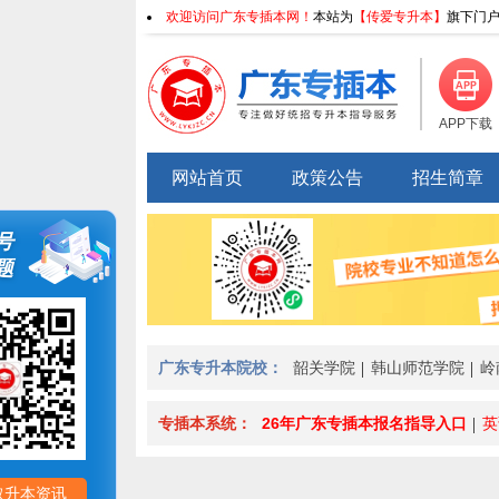
欢迎访问广东专插本网！
本站为
【传爱专升本】
旗下门户
APP下载
网站首页
政策公告
招生简章
号
题
广东专升本院校：
韶关学院
韩山师范学院
岭
专插本系统：
26年广东专插本报名指导入口
英
取升本资讯