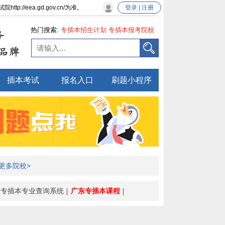
eea.gd.gov.cn/为准。
登录 | 注册
热门搜索:
专插本招生计划
专插本报考院校
务
专插本新政策
品牌
插本考试
报名入口
刷题小程序
更多院校>
东专插本专业查询系统
广东专插本课程