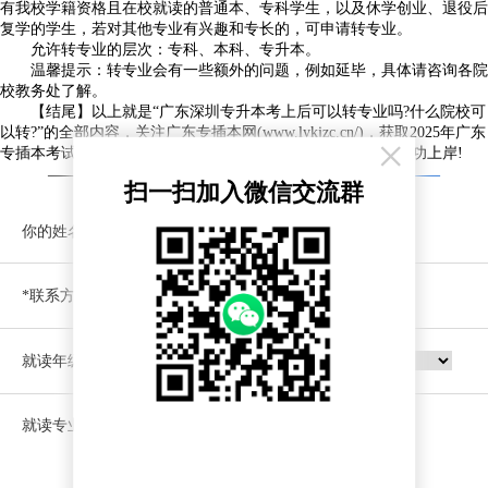
有我校学籍资格且在校就读的普通本、专科学生，以及休学创业、退役后
复学的学生，若对其他专业有兴趣和专长的，可申请转专业。
允许转专业的层次：专科、本科、专升本。
温馨提示：转专业会有一些额外的问题，例如延毕，具体请咨询各院
校教务处了解。
【结尾】以上就是“广东深圳专升本考上后可以转专业吗?什么院校可
以转?”的全部内容，关注广东专插本网(www.lykjzc.cn/)，获取2025年广东
×
专插本考试大纲、招生简章、招生计划等内容，助各位同学成功上岸!
—— 没找你想要的专升本资讯？
预约免费咨询 ——
扫一扫加入微信交流群
你的姓名
*联系方式
就读年级
就读专业
立即预约