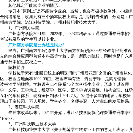
其他规定不能转专业的情形。
专升本“原则上”是不能转专业的。当然，也会有极少数例外。小编综
合网络消息，收集到有三个插本院校上岸后是可以转专业的，分别是：广
州南方学院、湛江科技学院、广州科技职业技术大学。
1、广州南方学院
广州南方学院2021年、2022年、2023年均表示：通过普通专升本招生
考试被录取的学生可以转专业。
广州南方学院是公办还是民办?
民办。广州南方学院(原中山大学南方学院)是2006年经教育部批准设
立的综合性应用型普通本科高等学校，是一所民办院校，同时也是广东普
通专升本招生院校之一。
院校简介：
学校位于素有“北回归线上的明珠”和“广州后花园”之誉的广州市从化
区，校园占地面积1092.09亩。校园布局有致、秀丽宁静，是陶冶情操、
读书治学的胜境。学校设有11个院系46个本科招生专业，形成了以管理
学、文学、工学为主，经济学、医学、艺术学协调发展、结构合理、优势
互补的学科体系。现有全日制学生20127人。经过十多年的建设，学校呈
现出千亩校园、万人规模、学科齐全、名师齐聚、人才辈出的发展格局。
2、湛江科技学院
专插本改革以来，2021年开始，湛江科技学院就允许普通专升本学生
转专业。
3、广州科技职业技术大学
广州科技职业技术大学《关于规范学生转专业工作的意见》表示：具