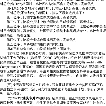
科总分(含加分)相同时，比较四科总分(不含加分)高低，高者优先。
四科总分(不含加分)仍相同时，比较三科总分高低，高者优先。
三科总分(不含加分)仍相同时，按以下原则进行排序：
第一位序，比较专业基础课成绩高低，高者优先。
第二位序，比较公共课中政治理论科目成绩高低，高者优先。
第三位序，除外国语言文学类中非英语类专业外，比较公共课中英语
科目成绩高低，高者优先。外国语言文学类中非英语类专业，比较专业课
成绩高低，高者优先。
第四位序，比较专业综合课成绩高低，高者优先。
第五位序，单科成绩均相同的同时投档。
增加三科总分排名，排位规则参照上面执行。
(四)根据《教育部办公厅关于做好有关高校保送录取世界技能大赛获
奖选手工作的通知》(教学厅〔2020〕3号)精神，符合上述相应报考条件
的高职应届毕业生，在世界技能组织主办的“世界技能大赛(World Skills
Competition)”中获奖的中国国家代表队选手可以保送录取本科层次职业学
校和应用型普通本科高校。考生向相关院校提交相关资料申请保送生资
格，经院校审核同意后，由院校按规定进行公示，并向省招生办进行备案
办理录取手续。
(五)按照教育部相关文件精神，我省将对原建档立卡贫困家庭(下称
原建档立卡)考生按一定比例安排原建档立卡考生招生计划，实行计划单
列，单独录取。
(六)2023年
汕头专升本
继续实行征集志愿。在正式投档录取结束后，
若院校因上线生源不足、考生不服从专业调剂等原因未完成招生计划的，