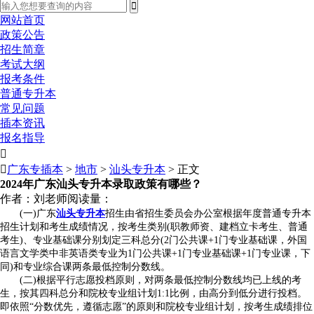
网站首页
政策公告
招生简章
考试大纲
报考条件
普通专升本
常见问题
插本资讯
报名指导


广东专插本
>
地市
>
汕头专升本
> 正文
2024年广东汕头专升本录取政策有哪些？
作者：刘老师
阅读量：
(一)广东
汕头专升本
招生由省招生委员会办公室根据年度普通专升本
招生计划和考生成绩情况，按考生类别(职教师资、建档立卡考生、普通
考生)、专业基础课分别划定三科总分(2门公共课+1门专业基础课，外国
语言文学类中非英语类专业为1门公共课+1门专业基础课+1门专业课，下
同)和专业综合课两条最低控制分数线。
(二)根据平行志愿投档原则，对两条最低控制分数线均已上线的考
生，按其四科总分和院校专业组计划1:1比例，由高分到低分进行投档。
即依照“分数优先，遵循志愿”的原则和院校专业组计划，按考生成绩排位