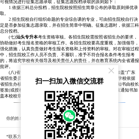
可视情况进行征集志愿录取，征集志愿投档录取的原则如下：
1.依据三科总分投档，招生院校按照招生简章公布的录取原则择优录
取。
2.招生院校自行组织命题的专业综合课的专业，可由招生院校自行决
定是否参加征集志愿录取，并在招生简章中明确。征集志愿时，依据三科
总分投档。
(七)
汕头专升本
考生资格审核。各招生院校需按照省招生办的要求，
协助做好考生报名资格的审核工作。各招生院校要高度重视，加强领导，
强化措施，认真负责做好考生报名资格和上传资料的审核。对在审核过程
中，招生院校工作人员不负责、不履职，准予不符合报名条件考生报考
的，将追究学校有关领导及相关责任人的责任，并在教育系统内全省通报
×
批评。
(八)省招生办负责制作生成普通专升本录取新生名册，并加盖“广东
省招生委员会办公室录取专用章”及领导签章(电子签章)。高等学校依据
扫一扫加入微信交流群
省招生办核准并备案的录取新生名册打印录取通知书。录取通知书由校长
签发(或授权签发)，不再加盖省招生办录取专用章。学校在录取通知书加
盖本校校章后连同有关入学报到须知直接寄送至被录取考生。
—— 没找你想要的专升本资讯？
预约免费咨询 ——
你的姓名
*联系方式