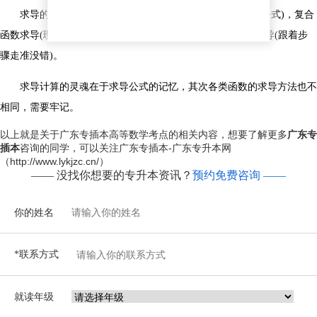
求导的四则运算(就是加减乘除的导，乘除的导有对应的公式)，复合
函数求导(理解较难运算简单，只要会公式就不怕)，隐函数求导(跟着步
骤走准没错)。
求导计算的灵魂在于求导公式的记忆，其次各类函数的求导方法也不
相同，需要牢记。
以上就是关于
广东专插本高等数学考点
的相关内容，想要了解更多
广东专
插本
咨询的同学，可以关注广东专插本-广东专升本网
（http://www.lykjzc.cn/）
—— 没找你想要的专升本资讯？
预约免费咨询 ——
你的姓名
*联系方式
就读年级