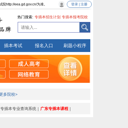
eea.gd.gov.cn/为准。
登录 | 注册
热门搜索:
专插本招生计划
专插本报考院校
务
专插本新政策
品牌
插本考试
报名入口
刷题小程序
更多院校>
东专插本专业查询系统
广东专插本课程