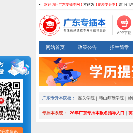
欢迎访问广东专插本网！
本站为
【传爱专升本】
旗下门户
APP下载
网站首页
政策公告
招生简章
号
题
广东专升本院校：
韶关学院
韩山师范学院
岭
专插本系统：
26年广东专插本报名指导入口
英
取升本资讯