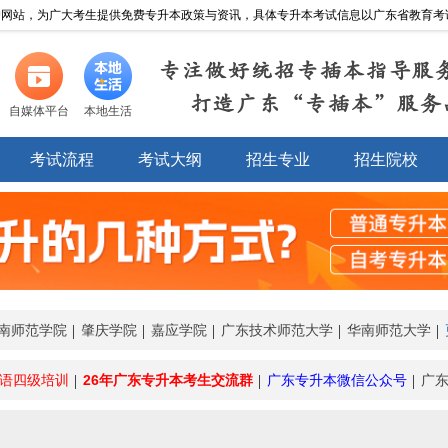
网站，为广大考生提供免费专升本政策与资讯，具体专升本考试信息以广东省教育考试院http://
专注做好统招专插本指导服
打造广东“专插本”服务
自媒体平台
本地生活
考试流程
考试大纲
招生专业
招生院校
南师范学院
肇庆学院
嘉应学院
广东技术师范大学
华南师范大学
语四级培训
26年广东专升本考生交流群
广东专升本微信公众号
广