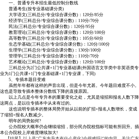
一、普通专升本招生最低控制分数线
普通考生(按专业基础课分类)
大学语文(三科总分/专业综合课分数)：120分/85分
经济学(三科总分/专业综合课分数)：110分/70分
民法(三科总分/专业综合课分数)：120分/95分
教育理论(三科总分/专业综合课分数)：120分/100分
高等数学(三科总分/专业综合课分数)：105分/60分
生态学基础(三科总分/专业综合课分数)：120分/100分
生理学(三科总分/专业综合课分数)：130分/100分
管理学(三科总分/专业综合课分数)：110分/70分
艺术概论(三科总分/专业综合课分数)：120分/100分
三科总分为2门公共课+1门专业基础课(外国语言文学类中非英语类专
业为1门公共课+1门专业基础课+1门专业课，下同)
5、专插本题目变难
虽然年年都有这样的声音出现，但是今年尤甚。今年题目难度不小。
这也是导致专插本整体分数线下降的直接原因。
以上几点是今年专升本的重要变化之处，尤其是缩招和报名人数下降
这两点，是以往专插本中从未有过的。
这也说明专插本的整体局势开始从以前的扩招+报名人数增长，变成
了缩招+报名人数减少。
明年的局势如何?
公办院校大概率仍会继续缩招，部分民办院校指标可能有所回升。插
本公办院校上岸难度继续加大!
【结尾】以上是“广东专升本有什么变化?会很难吗?”的内容，关注广东