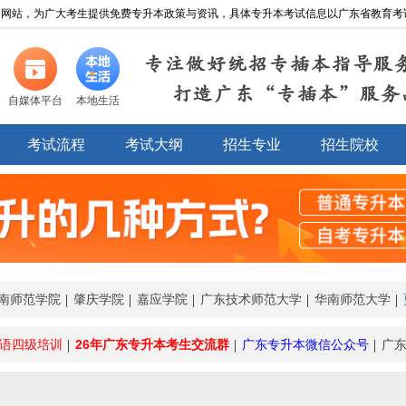
网站，为广大考生提供免费专升本政策与资讯，具体专升本考试信息以广东省教育考试院http://
专注做好统招专插本指导服
打造广东“专插本”服务
自媒体平台
本地生活
考试流程
考试大纲
招生专业
招生院校
南师范学院
肇庆学院
嘉应学院
广东技术师范大学
华南师范大学
语四级培训
26年广东专升本考生交流群
广东专升本微信公众号
广