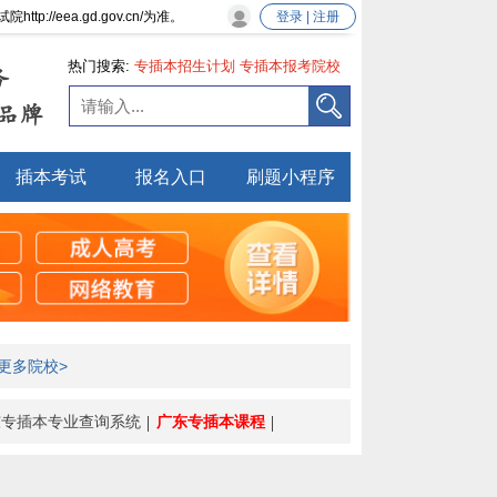
eea.gd.gov.cn/为准。
登录 | 注册
热门搜索:
专插本招生计划
专插本报考院校
务
专插本新政策
品牌
插本考试
报名入口
刷题小程序
更多院校>
东专插本专业查询系统
广东专插本课程