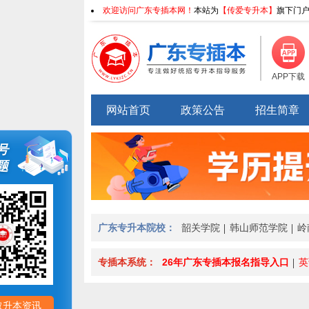
欢迎访问广东专插本网！
本站为
【传爱专升本】
旗下门户
APP下载
网站首页
政策公告
招生简章
号
题
广东专升本院校：
韶关学院
韩山师范学院
岭
专插本系统：
26年广东专插本报名指导入口
英
取升本资讯