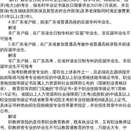
开(电大))的考生，报名时毕业证书落款日期要求在2025年2月底前。并且
医保(包含城镇居民医保及新型农村合作医保)及养老保险同时满足缴费累
计1年以上(含1年)。
4.非广东省户籍，就读广东省普通高校的应届专科毕业生。
解读
非广东户籍，在广东读全日制专科的“应届”毕业生。非应届毕业生不
可报考
5.非广东省户籍，在广东省参加普通高考被外省普通高校录取并就读
的应届毕业生。
解读
非广东户籍，在广东高考，在省外读全日制专科的应届毕业生。非应
届毕业生不可报考
6.报考职教师资专业的，需符合上述条件之一，且必须在志愿填报开
始前取得与报考专业相对应的中级及以上职业资格技能等级证书等。职业
资格技能等级证书应属人力资源和社会保障部公布的《国家职业资格目
录》、教育部等四部门实施的“学历证书+若干职业技能等级证书”(简称
1+X证书)、省级以上人力资源和社会保障部门主考(或授权)的中级及以上
职业技能等级证书或省教育考试院主考的专业技能课程B级及以上证书。
具体证书种类由招生院校根据专业培养要求指定，并在招生简章中向社会
公布。
解读
职教师资指的是培养职业教育教师，既有执业证书，又有职业教师证
书。职教师资专业的毕业生不可以教普通教育的学生，只能去大专、中