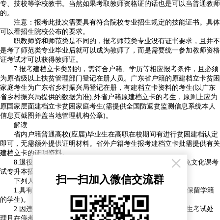
专、技校等学校教书。当然如果考取教师资格证的话也是可以当普通教师
的。
注意：报考此批次需要具有符合院校专业招生规定的技能证书。具体
可以看招生院校公布的要求。
职教师资和师范类是不同的，报考师范类专业没有证书要求，且并不
是考了师范类专业毕业后就可以成为教师了，而是需要统一参加教师资格
证考试才可以获得教师证。
7.报考建档立卡类别的，需符合户籍、学历等相应报考条件，且必须
为原省级以上扶贫管理部门登记在册人员。广东省户籍的原建档立卡贫困
家庭考生为广东省乡村振兴局登记在册，有建档立卡资料的考生(以广东
省乡村振兴局提供的数据为准);外省户籍原建档立卡的考生，原则上应为
原国家层面建档立卡贫困家庭考生(需提供全国防返贫监测信息系统本人
信息页截图并盖当地管理机构公章)。
解读
省内户籍普通高校(应届)毕业生在高职在校期间有进行贫困建档认定
即可，无需额外提供证明材料。省外户籍考生报考建档立卡批需提供有关
建档立卡的证明资料。
×
8.退役大学生士兵可申请参加相关高校的退役大学生士兵免文化课考
试专升本招生，具体办法另文通知。
扫一扫加入微信交流群
下列人员不得报考
1.具有普通高等学历教育资格的高校非应届毕业在校生(含保留学籍
的学生)。
2.因违反国家教育考试规定,被给予暂停参加普通专升本招生考试处
理且在停考期内的人员。