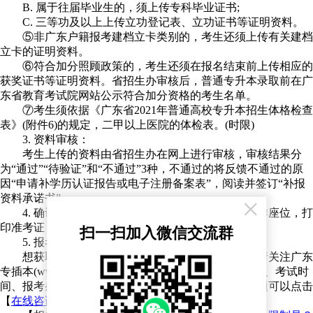
B. 属于往届毕业生的，须上传专科毕业证书;
C. 三等功及以上上传立功登记表、立功证书等证明资料。
⑤非广东户籍报考建档立卡类别的，考生还须上传有关建档
立卡的证明资料。
⑥符合加分照顾政策的，考生还须在报名结束前上传相应的
获奖证书等证明资料。省招生办审核后，普通专升本录取前在广
东省教育考试院网站公示符合加分资格的考生名单。
⑦考生须依据《广东省2021年普通高校专升本招生体格检查
表》(附件6)的规定，二甲以上医院的体检表。(时限)
3. 资料审核：
考生上传的资料由省招生办在网上进行审核，审核结果分
为“通过”“待验证”和“不通过”3种，不通过的将反馈不通过的原
因“申请补学历认证报告或电子注册备案表”，阅读并签订“补报
×
资料承诺书”。
4. 确认报名：进行网上交费，确认报名资格。编排座位，打
印准考证，未缴费视为放弃。
扫一扫加入微信交流群
5. 报考费用：每科40。
想获取更多关于三二分段专升本的相关资讯，敬请关注广东
专插本(www.lykjzc.cn)，后续还会发布2022年报名时间、考试时
间、报考条件、备考知识、相关新闻。还有其他的问题可以点击
【
在线咨询
】咨询老师!