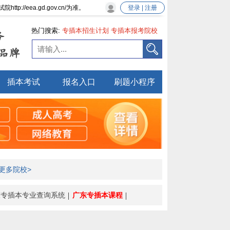
eea.gd.gov.cn/为准。
登录 | 注册
热门搜索:
专插本招生计划
专插本报考院校
务
专插本新政策
品牌
插本考试
报名入口
刷题小程序
更多院校>
东专插本专业查询系统
广东专插本课程