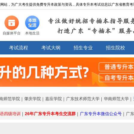
网站，为广大考生提供免费专升本政策与资讯，具体专升本考试信息以广东省教育考试院http://
专注做好统招专插本指导服
打造广东“专插本”服务
自媒体平台
本地生活
考试流程
考试大纲
招生专业
招生院校
南师范学院
肇庆学院
嘉应学院
广东技术师范大学
华南师范大学
语四级培训
26年广东专升本考生交流群
广东专升本微信公众号
广