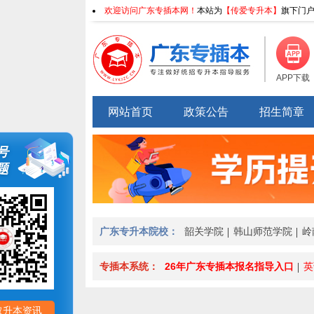
欢迎访问广东专插本网！
本站为
【传爱专升本】
旗下门户
APP下载
网站首页
政策公告
招生简章
号
题
广东专升本院校：
韶关学院
韩山师范学院
岭
专插本系统：
26年广东专插本报名指导入口
英
取升本资讯