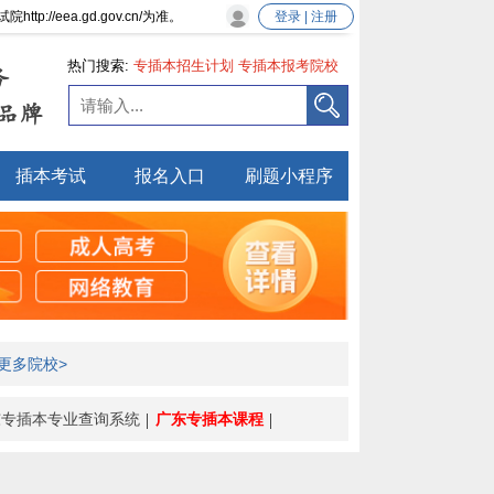
eea.gd.gov.cn/为准。
登录 | 注册
热门搜索:
专插本招生计划
专插本报考院校
务
专插本新政策
品牌
插本考试
报名入口
刷题小程序
更多院校>
东专插本专业查询系统
广东专插本课程